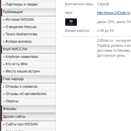
Контактное лицо:
Сергей
Партнеры и скидки
Публикации
Web:
http://www.24Diski.ru
История NISSAN
диски 10%, шины 5
О моделях Ниссан
Время работы:
с 09 до 20
Техно-библиотечка
24Diski.ru - интерн
Всякая всячина
Подбор резины и ко
Клуб НИССАН
Доставка по Москве,
Доступные цены.
Клубная символика
Кто есть Who
Место наших встреч
Глас народа
Отзывы о сервисах
Отзывы об автомобилях
Опросы
Форумы
Другие сайты
Сайты про NISSAN