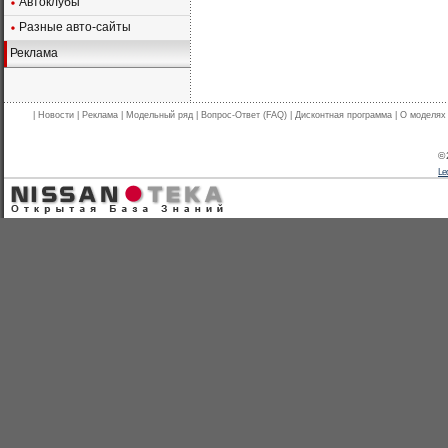
Автоклубы
Разные авто-сайты
Реклама
|
Новости
|
Реклама
|
Модельный ряд
|
Вопрос-Ответ (FAQ)
|
Дисконтная программа
|
О моделях
© 
Le