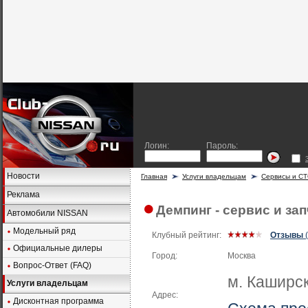
Логин:
Пароль:
Новости
Главная
Услуги владельцам
Сервисы и С
Реклама
Демпинг - сервис и запч
Автомобили NISSAN
Модельный ряд
Клубный рейтинг:
Отзывы
(
Официальные дилеры
Город:
Москва
Вопрос-Ответ (FAQ)
м. Каширск
Услуги владельцам
Адрес:
Дисконтная программа