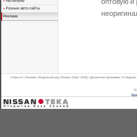
оптовую и 
Автоклубы
Разные авто-сайты
неоригина
Реклама
|
Новости
|
Реклама
|
Модельный ряд
|
Вопрос-Ответ (FAQ)
|
Дисконтная программа
|
О моделях
© 
Дендр