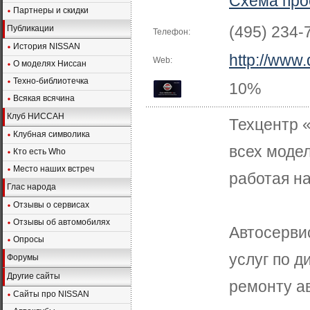
Схема про
Партнеры и скидки
(495) 234-
Публикации
Телефон:
История NISSAN
http://www
Web:
О моделях Ниссан
Техно-библиотечка
10%
Всякая всячина
Клуб НИССАН
Техцентр 
Клубная символика
всех модел
Кто есть Who
Место наших встреч
работая на
Глас народа
Отзывы о сервисах
Отзывы об автомобилях
Автосерви
Опросы
услуг по д
Форумы
Другие сайты
ремонту ав
Сайты про NISSAN