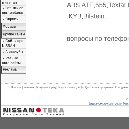
сервисах
ABS,ATE,555,Texta
Отзывы об
автомобилях
,KYB,Bilstein...
Опросы
Форумы
Другие сайты
вопросы по телефон
Сайты про
NISSAN
Автоклубы
Разные
авто-сайты
Реклама
|
Новости
|
Реклама
|
Модельный ряд
|
Вопрос-Ответ (FAQ)
|
Дисконтная программа
|
О моделях
© 
Диодные лампы для авто лучшие
.
Регис