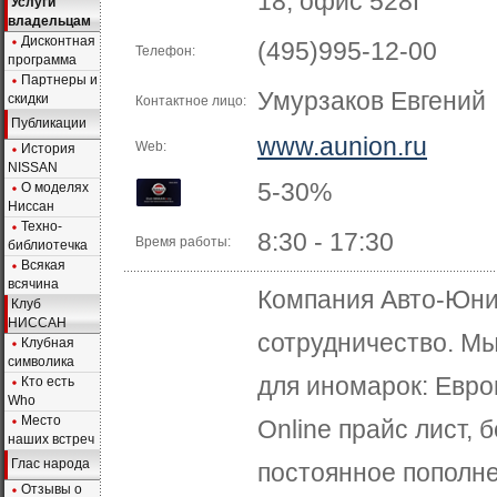
18, офис 528Г
Услуги
владельцам
Дисконтная
(495)995-12-00
Телефон:
программа
Партнеры и
Умурзаков Евгений
скидки
Контактное лицо:
Публикации
www.aunion.ru
Web:
История
NISSAN
5-30%
О моделях
Ниссан
Техно-
8:30 - 17:30
Время работы:
библиотечка
Всякая
всячина
Компания Авто-Юнио
Клуб
НИССАН
сотрудничество. М
Клубная
символика
для иномарок: Евро
Кто есть
Who
Место
Online прайс лист,
наших встреч
Глас народа
постоянное пополне
Отзывы о