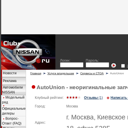
Логин:
Пароль:
Новости
Главная
Услуги владельцам
Сервисы и СТОА
AutoUnion
Реклама
AutoUnion - неоригинальные зап
Автомобили
NISSAN
Модельный
Клубный рейтинг:
Отзывы
(1)
Написать
ряд
Город:
Москва
Официальные
дилеры
г. Москва, Киевское
Вопрос-
Адрес:
Ответ (FAQ)