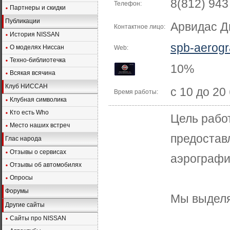
8(812) 943 
Телефон:
Партнеры и скидки
Публикации
Арвидас Д
Контактное лицо:
История NISSAN
spb-aerogr
О моделях Ниссан
Web:
Техно-библиотечка
10%
Всякая всячина
Клуб НИССАН
с 10 до 20
Время работы:
Клубная символика
Кто есть Who
Цель рабо
Место наших встреч
предостав
Глас народа
Отзывы о сервисах
аэрографи
Отзывы об автомобилях
Опросы
Форумы
Мы выделя
Другие сайты
Сайты про NISSAN