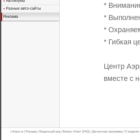
Автоклубы
* Внимани
Разные авто-сайты
* Выполне
Реклама
* Охраняе
* Гибкая ц
Центр Аэро
вместе с н
|
Новости
|
Реклама
|
Модельный ряд
|
Вопрос-Ответ (FAQ)
|
Дисконтная программа
|
О моделях