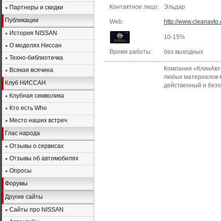
Контактное лицо:
Эльдар
Партнеры и скидки
Публикации
Web:
http://www.cleanavto
История NISSAN
10-15%
О моделях Ниссан
Время работы:
без выходных
Техно-библиотечка
Компания «КлинАвто
Всякая всячина
любых материалов м
Клуб НИССАН
действенный и безо
Клубная символика
Кто есть Who
Место наших встреч
Глас народа
Отзывы о сервисах
Отзывы об автомобилях
Опросы
Форумы
Другие сайты
Сайты про NISSAN