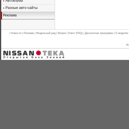
Автоклубы
Разные авто-сайты
Реклама
|
Новости
|
Реклама
|
Модельный ряд
|
Вопрос-Ответ (FAQ)
|
Дисконтная программа
|
О моделях
© 