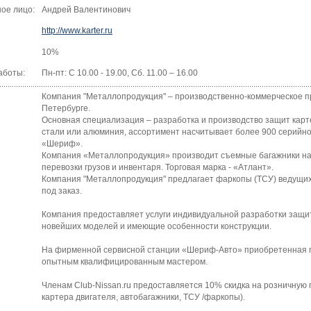
ое лицо:
Андрей Валентинович
http://www.karter.ru
10%
аботы:
Пн-пт: C 10.00 - 19.00, Сб. 11.00 – 16.00
Компания "Металлопродукция" – производственно-коммерческое п
Петербурге.
Основная специализация – разработка и производство защит карт
стали или алюминия, ассортимент насчитывает более 900 серийно
«Шериф».
Компания «Металлопродукция» производит съемные багажники на 
перевозки грузов и инвентаря. Торговая марка - «Атлант».
Компания "Металлопродукция" предлагает фаркопы (ТСУ) ведущих
под заказ.
Компания предоставляет услуги индивидуальной разработки защит
новейших моделей и имеющие особенности конструкции.
На фирменной сервисной станции «Шериф-Авто» приобретенная п
опытным квалифицированным мастером.
Членам Club-Nissan.ru предоставляется 10% скидка на розничную
картера двигателя, автобагажники, ТСУ /фаркопы).