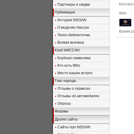
Контактн
Партнеры и скидки
Публикации
Web:
История NISSAN
О моделях Ниссан
Время р
Техно-библиотечка
Всякая всячина
Клуб НИССАН
Клубная символика
Кто есть Who
Место наших встреч
Глас народа
Отзывы о сервисах
Отзывы об автомобилях
Опросы
Форумы
Другие сайты
Сайты про NISSAN