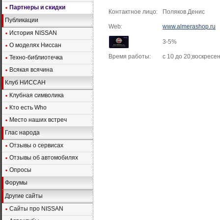
Партнеры и скидки
Контактное лицо:
Поляков Денис
Публикации
Web:
www.almerashop.ru
История NISSAN
3-5%
О моделях Ниссан
Время работы:
с 10 до 20;воскресен
Техно-библиотечка
Всякая всячина
Клуб НИССАН
Клубная символика
Кто есть Who
Место наших встреч
Глас народа
Отзывы о сервисах
Отзывы об автомобилях
Опросы
Форумы
Другие сайты
Сайты про NISSAN