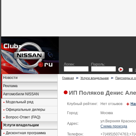
Логин:
Пароль:
Новости
Главная
Услуги владельцам
Партнеры и с
Реклама
ИП Поляков Денис Але
Автомобили NISSAN
Модельный ряд
Клубный рейтинг:
Нет отзывов
На
Официальные дилеры
Город:
Москва
Вопрос-Ответ (FAQ)
ул.Верхняя Краснос
Адрес:
Услуги владельцам
Схема проезда
Дисконтная программа
Телефон:
+7(495)5074763;+7(