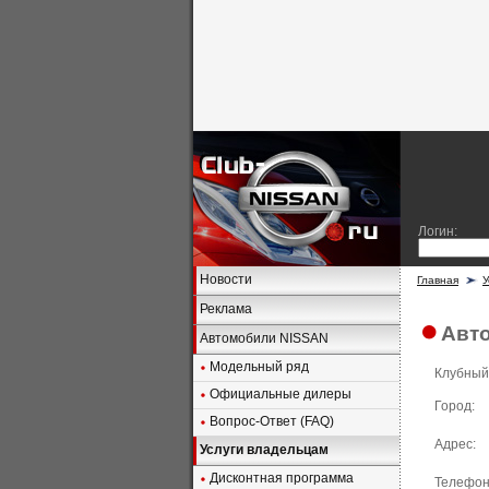
Логин:
Новости
Главная
У
Реклама
Авто
Автомобили NISSAN
Модельный ряд
Клубный
Официальные дилеры
Город:
Вопрос-Ответ (FAQ)
Адрес:
Услуги владельцам
Дисконтная программа
Телефон