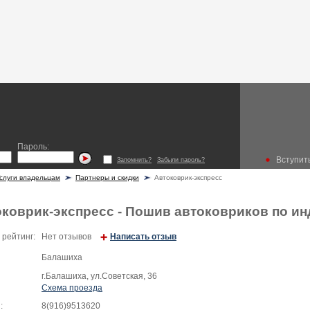
Пароль:
Вступить
Запомнить?
Забыли пароль?
слуги владельцам
Партнеры и скидки
Автоковрик-экспресс
коврик-экспресс - Пошив автоковриков по и
 рейтинг:
Нет отзывов
Написать отзыв
Балашиха
г.Балашиха, ул.Советская, 36
Схема проезда
:
8(916)9513620