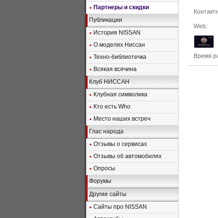
Партнеры и скидки
Контактн
Публикации
Web:
История NISSAN
О моделях Ниссан
Время р
Техно-библиотечка
Всякая всячина
Клуб НИССАН
Клубная символика
Кто есть Who
Место наших встреч
Глас народа
Отзывы о сервисах
Отзывы об автомобилях
Опросы
Форумы
Другие сайты
Сайты про NISSAN