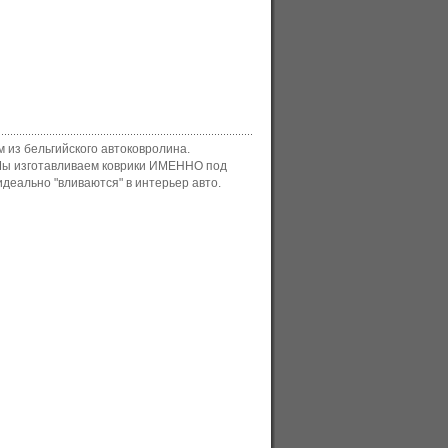
 из бельгийского автоковролина.
 Мы изготавливаем коврики ИМЕННО под
деально "вливаются" в интерьер авто.