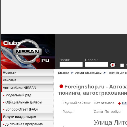
Логин:
Пароль:
Новости
Главная
Услуги владельцам
Партнеры и с
Реклама
Foreignshop.ru - Авто
Автомобили NISSAN
тюнинга, автострахован
Модельный ряд
Официальные дилеры
Клубный рейтинг:
Нет отзывов
На
Вопрос-Ответ (FAQ)
Город:
Санкт-Петербург
Услуги владельцам
Улица Лит
Дисконтная программа