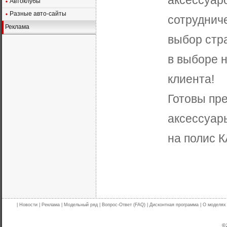
аксессуаро
Автоклубы
Разные авто-сайты
сотруднич
Реклама
выбор стр
в выборе 
клиента!
Готовы пре
аксессуары
на полис 
|
Новости
|
Реклама
|
Модельный ряд
|
Вопрос-Ответ (FAQ)
|
Дисконтная программа
|
О моделях
© 