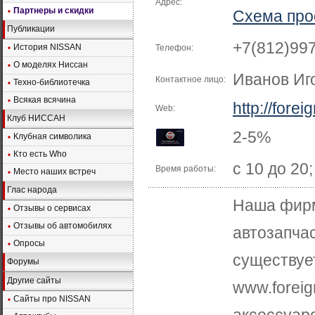
Адрес:
Партнеры и скидки
Схема про
Публикации
+7(812)99
История NISSAN
Телефон:
О моделях Ниссан
Иванов Иг
Контактное лицо:
Техно-библиотечка
Всякая всячина
http://fore
Web:
Клуб НИССАН
2-5%
Клубная символика
Кто есть Who
с 10 до 20
Время работы:
Место наших встреч
Глас народа
Наша фирм
Отзывы о сервисах
Отзывы об автомобилях
автозапчас
Опросы
существуе
Форумы
Другие сайты
www.foreig
Сайты про NISSAN