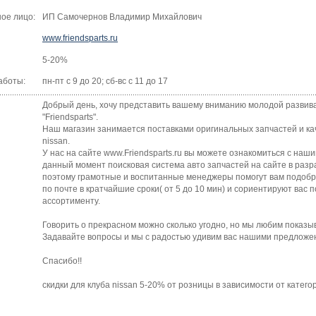
ое лицо:
ИП Самочернов Владимир Михайлович
www.friendsparts.ru
5-20%
аботы:
пн-пт с 9 до 20; сб-вс с 11 до 17
Добрый день, хочу представить вашему вниманию молодой развив
"Friendsparts".
Наш магазин занимается поставками оригинальных запчастей и ка
nissan.
У нас на сайте www.Friendsparts.ru вы можете ознакомиться с на
данный момент поисковая система авто запчастей на сайте в разр
поэтому грамотные и воспитанные менеджеры помогут вам подобр
по почте в кратчайшие сроки( от 5 до 10 мин) и сориентируют вас п
ассортименту.
Говорить о прекрасном можно сколько угодно, но мы любим показыв
Задавайте вопросы и мы с радостью удивим вас нашими предложе
Спасибо!!
скидки для клуба nissan 5-20% от розницы в зависимости от катего