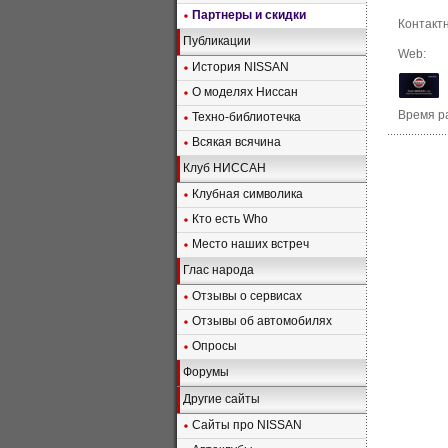
Партнеры и скидки
Контактн
Публикации
Web:
История NISSAN
О моделях Ниссан
Время р
Техно-библиотечка
Всякая всячина
Клуб НИССАН
Клубная символика
Кто есть Who
Место наших встреч
Глас народа
Отзывы о сервисах
Отзывы об автомобилях
Опросы
Форумы
Другие сайты
Сайты про NISSAN