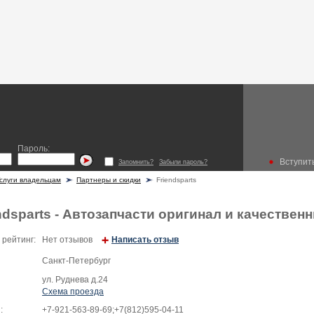
Пароль:
Вступить
Запомнить?
Забыли пароль?
слуги владельцам
Партнеры и скидки
Friendsparts
ndsparts - Автозапчасти оригинал и качествен
 рейтинг:
Нет отзывов
Написать отзыв
Санкт-Петербург
ул. Руднева д.24
Схема проезда
:
+7-921-563-89-69;+7(812)595-04-11