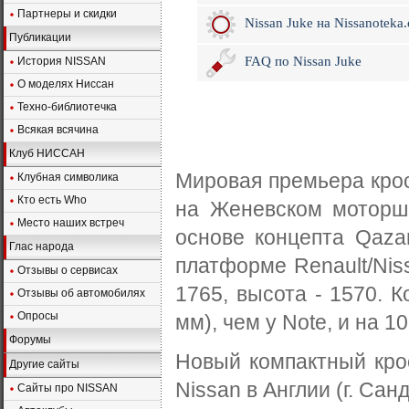
Партнеры и скидки
Nissan Juke на Nissanoteka.
Публикации
FAQ по Nissan Juke
История NISSAN
О моделях Ниссан
Техно-библиотечка
Всякая всячина
Клуб НИССАН
Мировая премьера кро
Клубная символика
Кто есть Who
на Женевском моторшо
Место наших встреч
основе концепта Qazan
Глас народа
платформе Renault/Nis
Отзывы о сервисах
1765, высота - 1570. 
Отзывы об автомобилях
Опросы
мм), чем у Note, и на 1
Форумы
Новый компактный кро
Другие сайты
Nissan в Англии (г. Сан
Сайты про NISSAN