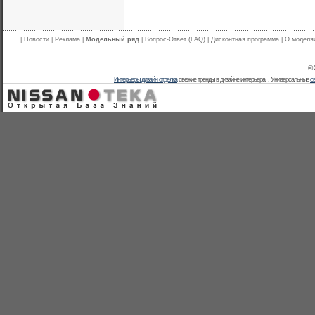
|
Новости
|
Реклама
|
Модельный ряд
|
Вопрос-Ответ (FAQ)
|
Дисконтная программа
|
О моделя
© 
Интерьеры дизайн отделка
свежие тренды в дизайне интерьера. . Универсальные
с