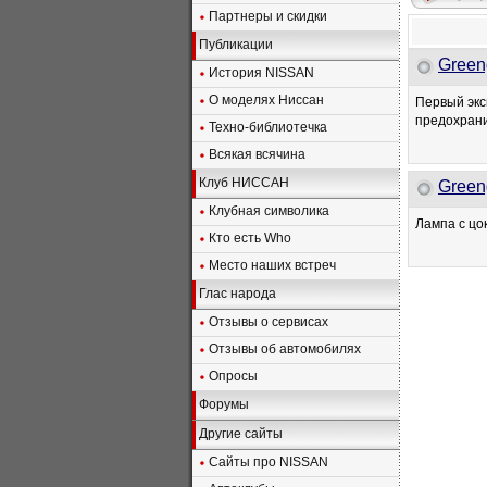
Партнеры и скидки
Публикации
Green
История NISSAN
О моделях Ниссан
Первый экс
предохрани
Техно-библиотечка
Всякая всячина
Клуб НИССАН
Green
Клубная символика
Лампа с цо
Кто есть Who
Место наших встреч
Глас народа
Отзывы о сервисах
Отзывы об автомобилях
Опросы
Форумы
Другие сайты
Сайты про NISSAN