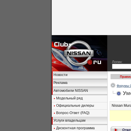
Логин:
Новости
Прави
Реклама
Форумы C
Автомобили NISSAN
Ум
Модельный ряд
Официальные дилеры
Nissan Mura
Вопрос-Ответ (FAQ)
Услуги владельцам
Дисконтная программа