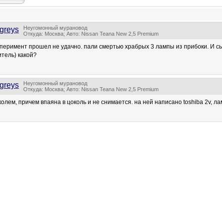
Неугомонный мурановод
greys
Откуда: Москва; Авто: Nissan Teana New 2,5 Premium
перимент прошел не удачно. пали смертью храбрых 3 лампы из прибоки. И с
тель) какой?
Неугомонный мурановод
greys
Откуда: Москва; Авто: Nissan Teana New 2,5 Premium
колем, причем впаяна в цоколь и не снимается. на ней написано toshiba 2v, л