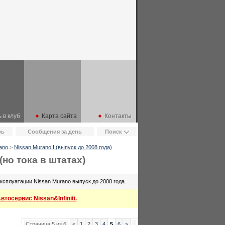
 в клуб
Карта сайта
Контакты
рь
Сообщения за день
Поиск
ano
>
Nissan Murano I (выпуск до 2008 года)
но тока в штатах)
сплуатации Nissan Murano выпуск до 2008 года.
тосервис Nissan&Infiniti.
Страница 5 из 6
<
1
2
3
4
5
6
>