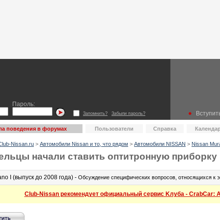
Пароль:
Вступить
Запомнить?
Забыли пароль?
ла поведения в форумах
Пользователи
Справка
Календа
lub-Nissan.ru
>
Автомобили Nissan и то, что рядом
>
Автомобили NISSAN
>
Nissan Mur
ельцы начали ставить оптитронную приборку (
no I (выпуск до 2008 года) -
Обсуждение специфических вопросов, относящихся к эк
Club-Nissan рекомендует официальный сервис Kлуба - CrabCar: Ав