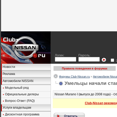
Логин:
Пароль:
Новости
Правила поведения в форумах
Реклама
Форумы Club-Nissan.ru
>
Автомобили Nissa
Автомобили NISSAN
Умельцы начали став
Модельный ряд
Официальные дилеры
Nissan Murano I (выпуск до 2008 года) -
Об
Вопрос-Ответ (FAQ)
Club-Nissan рекомен
Услуги владельцам
Дисконтная программа