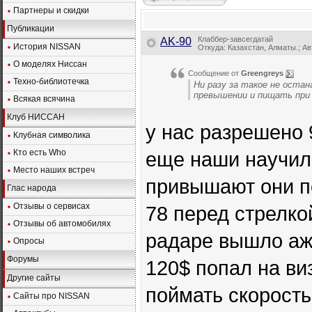
Партнеры и скидки
Публикации
Клаббер-завсегдатай
AK-90
История NISSAN
Откуда: Казахстан, Алматы.; Авт
О моделях Ниссан
Сообщение от
Greengreys
Техно-библиотечка
Ни разу за такое не остан
превышении и пищать при
Всякая всячина
Клуб НИССАН
у нас разрешено 
Клубная символика
Кто есть Who
еще наши научил
Место наших встреч
привышают они по
Глас народа
Отзывы о сервисах
78 перед стрелко
Отзывы об автомобилях
радаре вышло аж 
Опросы
Форумы
120$ попал на ви
Другие сайты
поймать скорость 
Сайты про NISSAN