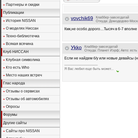
Партнеры и скидки
Публикации
Клаббер-завсегдатай
vovchik69
История NISSAN
Откуда: Домодедово-Москва;
О моделях Ниссан
Кмк,не особо дорого....Тысяч в 6-7 вполне 
Техно-библиотечка
Всякая всячина
Клаббер-завсегдатай
Уkkо
Откуда: Планет Иэрф; Авто: есть
Клуб НИССАН
Если не найдем б/у или новые девайсы (ну
Клубная символика
__________________
Кто есть Who
Я Вас любил еще быть может...
Место наших встреч
Глас народа
Отзывы о сервисах
Отзывы об автомобилях
Опросы
Форумы
Другие сайты
Сайты про NISSAN