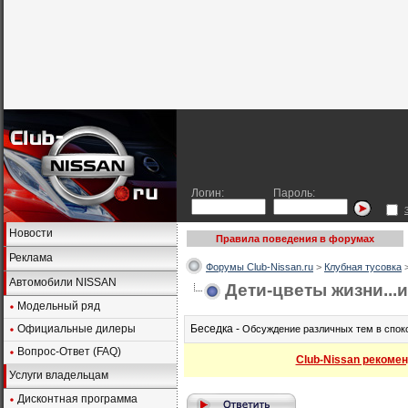
Логин:
Пароль:
Новости
Правила поведения в форумах
Реклама
Форумы Club-Nissan.ru
>
Клубная тусовка
Автомобили NISSAN
Дети-цветы жизни...
Модельный ряд
Официальные дилеры
Беседка -
Обсуждение различных тем в спок
Вопрос-Ответ (FAQ)
Club-Nissan рекомен
Услуги владельцам
Дисконтная программа