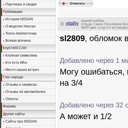
Партнеры и скидки
Публикации
История NISSAN
Аццкий клаббер
vitalliy
Откуда: Самое Популярное Боло
О моделях Ниссан
АКПП двиг. и год тот-же.(прода
Техно-библиотечка
sl2809
, обломок 
Всякая всячина
Клуб НИССАН
Клубная символика
Добавлено через 1 м
Кто есть Who
Могу ошибаться, 
Место наших встреч
Глас народа
на 3/4
Отзывы о сервисах
Отзывы об автомобилях
Опросы
Добавлено через 32 
Форумы
А может и 1/2
Другие сайты
Сайты про NISSAN
_________________