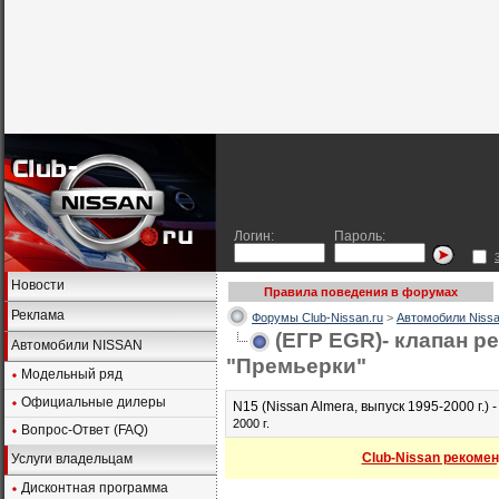
Логин:
Пароль:
Новости
Правила поведения в форумах
Реклама
Форумы Club-Nissan.ru
>
Автомобили Nissa
(ЕГР EGR)- клапан р
Автомобили NISSAN
"Премьерки"
Модельный ряд
Официальные дилеры
N15 (Nissan Almera, выпуск 1995-2000 г.) 
2000 г.
Вопрос-Ответ (FAQ)
Club-Nissan рекомен
Услуги владельцам
Дисконтная программа