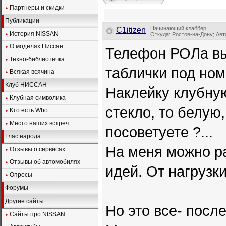
Партнеры и скидки
Публикации
Начинающий клаббер
C1itizen
История NISSAN
Откуда: Ростов-на-Дону; Авто
О моделях Ниссан
Телефон РОЛа вы
Техно-библиотечка
таблички под ном
Всякая всячина
Клуб НИССАН
Наклейку клубную
Клубная символика
стекло, то белую,
Кто есть Who
Место наших встреч
посоветуете ?...
Глас народа
На меня можно р
Отзывы о сервисах
Отзывы об автомобилях
идей. От нагрузк
Опросы
Форумы
Другие сайты
Но это все- после
Сайты про NISSAN