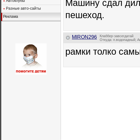
Машину сдал диле
Автоклубы
Разные авто-сайты
пешеход.
Реклама
Клаббер-завсегдатай
MIRON296
Откуда: п.водопадный; Ав
рамки толко сам