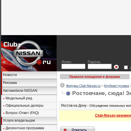
Логин:
Пароль:
Новости
Правила поведения в форумах
Реклама
Форумы Club-Nissan.ru
>
Клубная тусовка
Автомобили NISSAN
Ростовчане, сюда! З
Модельный ряд
Официальные дилеры
Ростов на Дону -
Обсуждение локальных вопр
Вопрос-Ответ (FAQ)
Club-Nissan рекомен
Услуги владельцам
Дисконтная программа