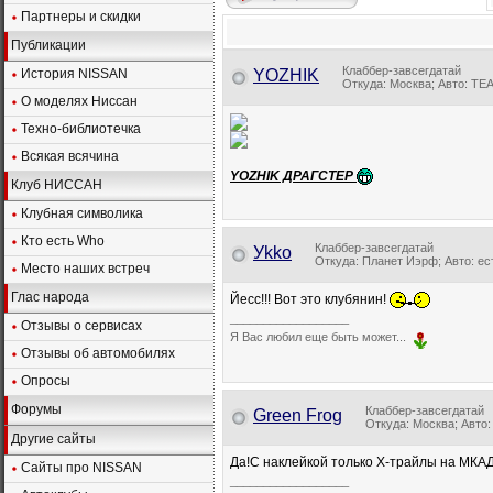
Партнеры и скидки
Публикации
Клаббер-завсегдатай
История NISSAN
YOZHIK
Откуда: Москва; Авто: TEA
О моделях Ниссан
Техно-библиотечка
Всякая всячина
YOZHIK ДРАГСТЕР
Клуб НИССАН
Клубная символика
Кто есть Who
Клаббер-завсегдатай
Уkkо
Откуда: Планет Иэрф; Авто: ес
Место наших встреч
Глас народа
Йесс!!! Вот это клубянин!
__________________
Отзывы о сервисах
Я Вас любил еще быть может...
Отзывы об автомобилях
Опросы
Форумы
Клаббер-завсегдатай
Green Frog
Откуда: Москва; Авто: 
Другие сайты
Да!С наклейкой только Х-трайлы на МКАД
Сайты про NISSAN
__________________