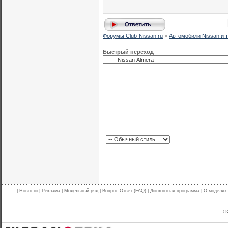
Форумы Club-Nissan.ru
>
Автомобили Nissan и т
Быстрый переход
|
Новости
|
Реклама
|
Модельный ряд
|
Вопрос-Ответ (FAQ)
|
Дисконтная программа
|
О моделях
© 