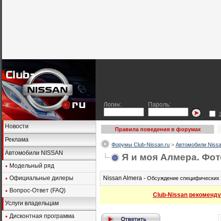
Логин:
Пароль:
Новости
Правила поведения в форумах
Реклама
Форумы Club-Nissan.ru
>
Автомобили Nissa
Автомобили NISSAN
Я и моя Алмера. Фо
Модельный ряд
Официальные дилеры
Nissan Almera -
Обсуждение специфических в
Вопрос-Ответ (FAQ)
Club-Nissan рекоменду
Услуги владельцам
Дисконтная программа