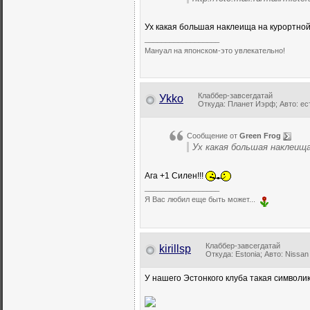
Ух какая большая наклеища на курортной 
__________________
Мануал на японском-это увлекательно!
Клаббер-завсегдатай
Уkkо
Откуда: Планет Иэрф; Авто: ес
Сообщение от
Green Frog
Ух какая большая наклеища
Ага +1 Силен!!!
__________________
Я Вас любил еще быть может...
Клаббер-завсегдатай
kirillsp
Откуда: Estonia; Авто: Nissa
У нашего Эстонкого клуба такая символи