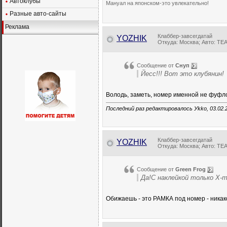
Автоклубы
Мануал на японском-это увлекательно!
Разные авто-сайты
Реклама
Клаббер-завсегдатай
YOZHIK
Откуда: Москва; Авто: TEA
Сообщение от
Снуп
Йесс!!! Вот это клубянин!
Володь, заметь, номер именной не фуф
Последний раз редактировалось Уkkо, 03.02.
Клаббер-завсегдатай
YOZHIK
Откуда: Москва; Авто: TEA
Сообщение от
Green Frog
Да!С наклейкой только Х
Обижаешь - это РАМКА под номер - никак