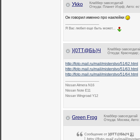
Клаббер-завсегдатай
Уkkо
Откуда: Планет Иэрф; Авто: ес
Он говорил именно про наклейки
__________________
Я Вас любил еще быть может...
Клаббер-завсегдата
}{0TT@БЬ)Ч
Откуда: Краснодар; 
http://foto.mail.ru/mail/misterstvo/51/62.html
http://foto.mail.ru/mail/misterstvo/51/63.html
http://foto.mail.ru/mail/misterstvo/51/64.html
__________________
Nissan Almera N16
Nissan Note E11
Nissan Wingroad Y12
Клаббер-завсегдатай
Green Frog
Откуда: Москва; Авто: 
Сообщение от
}{0TT@БЬ)Ч
http://foto.mail.ru/mail/miste