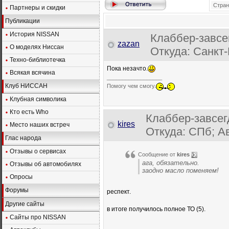
Стран
Партнеры и скидки
Публикации
История NISSAN
Клаббер-завсе
zazan
О моделях Ниссан
Откуда: Санкт-
Техно-библиотечка
Пока незачто.
Всякая всячина
__________________
Клуб НИССАН
Помогу чем смогу.
Клубная символика
Кто есть Who
Клаббер-завсег
kires
Место наших встреч
Откуда: СПб; Ав
Глас народа
Отзывы о сервисах
Сообщение от
kires
ага, обязательно.
Отзывы об автомобилях
заодно масло поменяем!
Опросы
Форумы
респект.
Другие сайты
в итоге получилось полное ТО (5).
Сайты про NISSAN