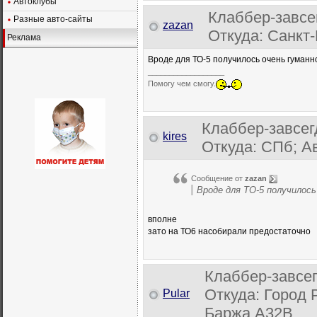
Автоклубы
Клаббер-завсе
Разные авто-сайты
zazan
Откуда: Санкт-
Реклама
Вроде для ТО-5 получилось очень гуманн
__________________
Помогу чем смогу.
Клаббер-завсег
kires
Откуда: СПб; Ав
Сообщение от
zazan
Вроде для ТО-5 получилось
вполне
зато на ТО6 насобирали предостаточно
Клаббер-завсе
Откуда: Город Ро
Pular
Баржа А32В