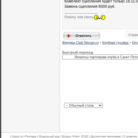
Комплект сцепления будет только 16.11.0
Замена сцепления 8000 руб.
__________________
Помогу чем смогу.
Стран
Форумы Club-Nissan.ru
>
Клубная тусовка
>
Клу
Быстрый переход
|
Новости
|
Реклама
|
Модельный ряд
|
Вопрос-Ответ (FAQ)
|
Дисконтная программа
|
О моделях