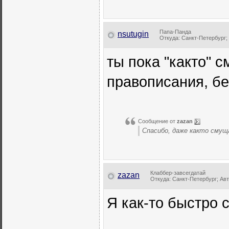
Папа-Панда
nsutugin
Откуда: Санкт-Петербург; 
ты пока "както" 
правописания, бе
Сообщение от
zazan
Спасибо, даже както смущ
Клаббер-завсегдатай
zazan
Откуда: Санкт-Петербург; Авт
Я как-то быстро 