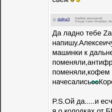
Клаббер-завсегдатай
dafna3
Откуда: Санкт-петербург; Авт
Да ладно тебе Zak
напишу.Алексеичу
машинки к дальне
поменяли,антифр
поменяли,кофем 
начесались
Кор
P.S.Ой да.....и е
я о колодках от 