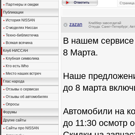
Страница 
Партнеры и скидки
Публикации
История NISSAN
Клаббер-завсегдатай
zazan
Откуда: Санкт-Петербург; Авт
О моделях Ниссан
Техно-библиотечка
В нашем сервисе
Всякая всячина
8 Марта.
Клуб НИССАН
Клубная символика
Кто есть Who
Наше предложени
Место наших встреч
Глас народа
до 8 марта включ
Отзывы о сервисах
Отзывы об автомобилях
Опросы
Автомобили на ко
Форумы
до 11:30 осмотр 
Другие сайты
Сайты про NISSAN
Скидки на запчас