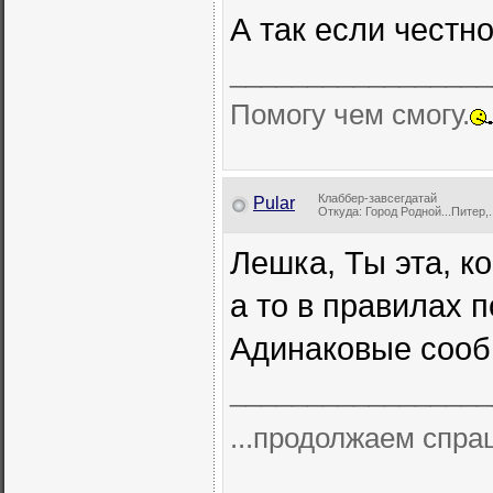
А так если честно 
_________________
Помогу чем смогу.
Клаббер-завсегдатай
Pular
Откуда: Город Родной...Питер,..
Лешка, Ты эта, ко
а то в правилах 
Адинаковые соо
_________________
...продолжаем спра