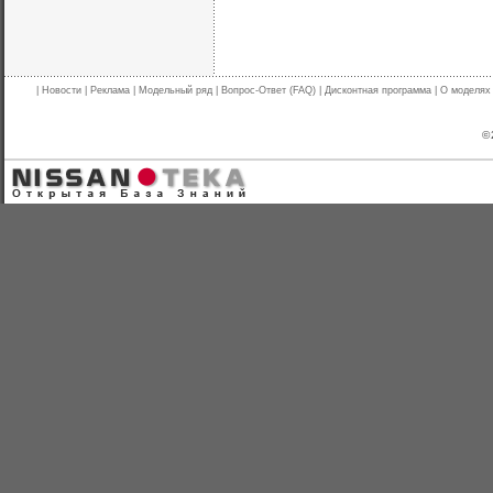
|
Новости
|
Реклама
|
Модельный ряд
|
Вопрос-Ответ (FAQ)
|
Дисконтная программа
|
О моделях
© 