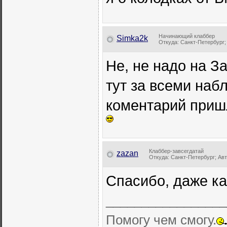
Начинающий клаббер
Simka2k
Откуда: Санкт-Петербург; А
Не, не надо на З
тут за всеми на
коментарий пришл
Клаббер-завсегдатай
zazan
Откуда: Санкт-Петербург; Авт
Спасибо, даже к
_________________
Помогу чем смогу.