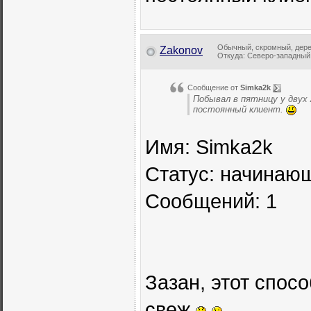
Обычный, скромный, дере
Zakonov
Откуда: Северо-западный 
Сообщение от
Simka2k
Побывал в пятницу у двух 
постоянный клиент.
Имя: Simka2k
Статус: начинаю
Сообщений: 1
Зазан, этот спос
свеж