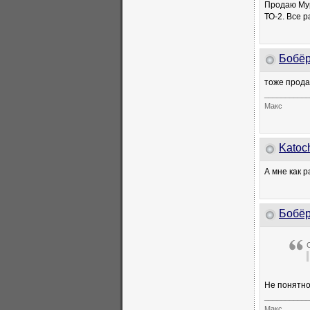
Продаю Мур
ТО-2. Все 
Бобё
тоже прод
___________
Макс
Katoc
А мне как 
Бобё
Не понятно
___________
Макс