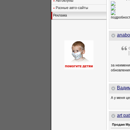
Автоклубы
Разные авто-сайты
Реклама
подробност
anabo
за неимени
обновлени
Baди
А у меня ц
art pat
Продаю Му