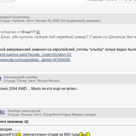
Щедрый мурановод
Откуда: Нальчик; Авто: Murano SL AWD (03 модельный) америкос
Сообщение от
Влад777
Блин, где купить подиум под передний номер? У меня со Штатов без не
ной американский заменил на европейский, (чтобы "улыбку" лучше видно было
exist.ru/price.aspx?pcode...code=01A&sr=22
japancats.ru/nissan/detai...&imid=4F30000E
Начинающий клаббер
м
Откуда: Питер; Авто: Nissan Murano
ано 2004 AWD ... Мало ли кто ещё не купил..
Клаббер-завсегдатай
lic
Откуда: Москва; Авто: RangeRoverVogue.Мурано продал.
его красавца :(((
одаю..........
друзей"(с)
, окончательно отдам за 800 тыщ