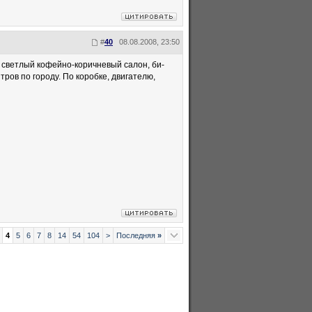
#
40
08.08.2008, 23:50
м, светлый кофейно-коричневый салон, би-
тров по городу. По коробке, двигателю,
4
5
6
7
8
14
54
104
>
Последняя
»