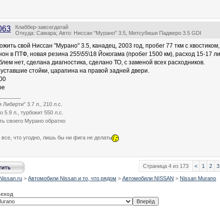
Клаббер-завсегдатай
063
Откуда: Самара; Авто: Ниссан "Мурано" 3.5, Митсубиши Паджеро 3.5 GDI
жить свой Ниссан "Мурано" 3.5, канадец, 2003 год, пробег 77 ткм с хвостико
нон в ПТФ, новая резина 255\55\18 Йокогама (пробег 1500 км), расход 15-17 ли
блем нет, сделана диагностика, сделано ТО, с заменой всех расходников.
: уставшие стойки, царапина на правой задней двери.
00
ре
_______
 Либерти" 3.7 л., 210 л.с.
 5.9 л., турбокит 550 л.с.
ть своего Мурано обратно
 все, что угодно, лишь бы ни фига не делать
Страница 4 из 173
<
1
2
3
Nissan.ru
>
Автомобили Nissan и то, что рядом
>
Автомобили NISSAN
>
Nissan Murano
реход