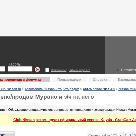
Пароль:
Вступить
Запомнить?
Забыли пароль?
а поведения в форумах
Пользователи
Справка
Календар
lub-Nissan.ru
>
Автомобили Nissan и то, что рядом
>
Автомобили NISSAN
>
Nissan Mur
плю/продам Мурано и з/ч на него
ano -
Обсуждение специфических вопросов, относящихся к эксплуатации Nissan Mura
Club-Nissan рекомендует официальный сервис Kлуба - CrabCar: Авт
Страница 4 из 173
<
1
2
3