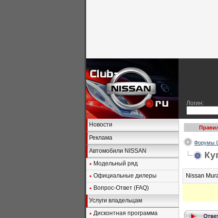
Логин:
Новости
Правил
Реклама
Форумы C
Автомобили NISSAN
Ку
Модельный ряд
Официальные дилеры
Nissan Mur
Вопрос-Ответ (FAQ)
Услуги владельцам
Дисконтная программа