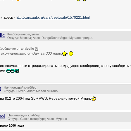
и здесь -
http://cars.auto.ru/cars/used/sale/1570221.html
Клаббер-завсегдатай
lic
Откуда: Москва; Авто: RangeRoverVogue.Мурано продал.
Сообщение от
anabolic
окончательно отдам за 800 тыщ
ем возможности отредактировать предыдущее сообщение, спешу сообщить, ч
ями
Начинающий клаббер
м
Откуда: Питер; Авто: Nissan Murano
ена 812тр 2004 год SL + AWD. Нереально крутой Мурик
Начинающий клаббер
rol
Откуда: Санкт-петербург; Авто: Мурано
рано 2006 года