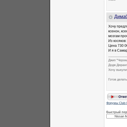
Дима
Хочу предло
ксенон, ксе
мозгам про
Из косяков
Цена 730 0
И я в Сама
___________
Джип "Чероки
Додж Дюранго
Хочу выкупи
Готов делать
Форумы Club-
Быстрый пе