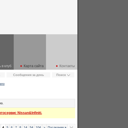
 в клуб
Карта сайта
Контакты
ь
Сообщения за день
Поиск
ano
no.
осервис Nissan&Infiniti.
4
5
6
7
8
14
54
104
>
Последняя
»