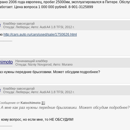
ано 2006 года европеец, пробег 25000км, эксплуатировался в Питере. Обслуж
работает. Цена вопроса 1 000 000 рублей. 8-901-3125899
Клаббер-завсегдатай
р
Откуда: Люберцы; Авто: Audi A4 1.8 TFSI, 2012 г.
аю
http://cars.auto.ru/cars/used/sale/1750626.html
_______
Начинающий клаббер
himoto
Откуда: Nizniy Novgorod; Авто: Murano
раз нужны передние брызговики. Может обсудим подробнее?
Клаббер-завсегдатай
р
Откуда: Люберцы; Авто: Audi A4 1.8 TFSI, 2012 г.
Сообщение от
Katochimoto
А мне как раз нужны передние брызговики. Может обсудим подробнее?
 кому вопрос, но если мне, то НЕ ОБСУДИМ!
_______