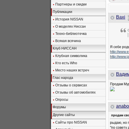
Партнеры и скидки
Публикации
Baxi
История NISSAN
О моделях Ниссан
Техно-библиотечка
Всякая всячина
Я себе род
Клуб НИССАН
http://www.
Клубная символика
http://www.
Кто есть Who
Место наших встреч
Baди
Глас народа
Продам Мур
Отзывы о сервисах
Отзывы об автомобилях
Опросы
anabo
Форумы
Другие сайты
продам сво
Сайты про NISSAN
рыдаю, но пр
"по совету 