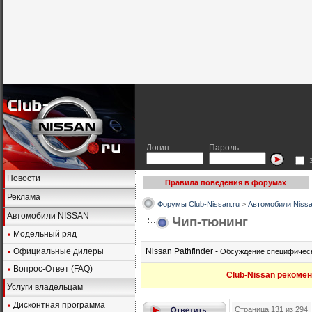
Логин:
Пароль:
Новости
Правила поведения в форумах
Реклама
Форумы Club-Nissan.ru
>
Автомобили Nissa
Автомобили NISSAN
Чип-тюнинг
Модельный ряд
Официальные дилеры
Nissan Pathfinder -
Обсуждение специфически
Вопрос-Ответ (FAQ)
Club-Nissan рекомен
Услуги владельцам
Дисконтная программа
Страница 131 из 294