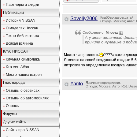
Партнеры и скидки
Публикации
Клаббер-завсегдатай
Saveliy2006
История NISSAN
Откуда: Москва; Авто: N
О моделях Ниссан
Сообщение от
Мясоед
Техно-библиотечка
А у меня штатный фильтр 
причине о нулевике и поду
Всякая всячина
Клуб НИССАН
Может чаще менять
????а какие довод
Клубная символика
Я меняю на своей воздушный каждые 5-6 0
литровик по определению воздуха кушае
Кто есть Who
Место наших встреч
Глас народа
Язычник-передвижник
Yarilo
Откуда: Москва; Авто: R51 Diesel
Отзывы о сервисах
Отзывы об автомобилях
Опросы
Форумы
Другие сайты
Сайты про NISSAN