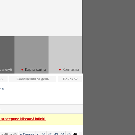
 в клуб
Карта сайта
Контакты
рь
Сообщения за день
Поиск
era
.
тосервис Nissan&Infiniti.
ца 46 из 46
«
Первая
<
36
42
43
44
45
46