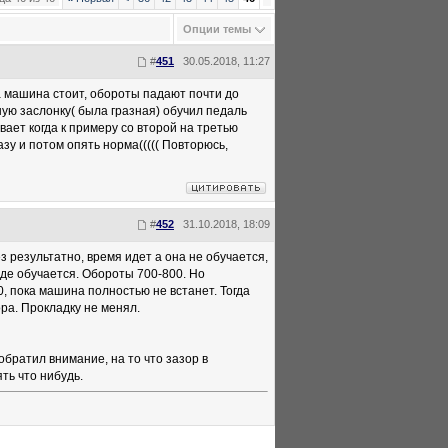
Опции темы
#
451
30.05.2018, 11:27
да машина стоит, обороты падают почти до
ую заслонку( была гразная) обучил педаль
вает когда к примеру со второй на третью
у и потом опять норма((((( Повторюсь,
#
452
31.10.2018, 18:09
з результатно, время идет а она не обучается,
де обучается. Обороты 700-800. Но
 пока машина полностью не встанет. Тогда
ра. Прокладку не менял.
обратил внимание, на то что зазор в
ть что нибудь.