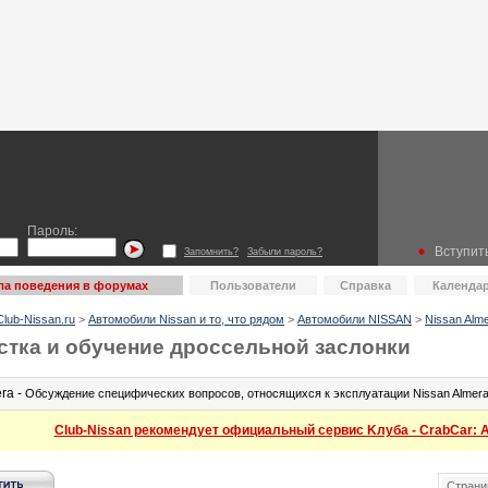
Пароль:
Вступить
Запомнить?
Забыли пароль?
ла поведения в форумах
Пользователи
Справка
Календа
lub-Nissan.ru
>
Автомобили Nissan и то, что рядом
>
Автомобили NISSAN
>
Nissan Alm
стка и обучение дроссельной заслонки
ra -
Обсуждение специфических вопросов, относящихся к эксплуатации Nissan Almera
Club-Nissan рекомендует официальный сервис Kлуба - CrabCar: Ав
Страни