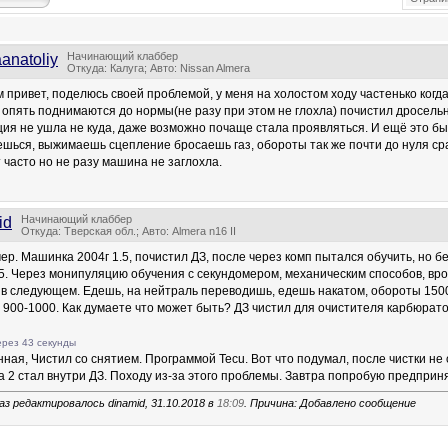
Начинающий клаббер
aanatoliy
Откуда: Калуга; Авто: Nissan Almera
м привет, поделюсь своей проблемой, у меня на холостом ходу частенько ког
 опять поднимаются до нормы(не разу при этом не глохла) почистил дросельн
ация не ушла не куда, даже возможно почаще стала проявляться. И ещё это бы
шься, выжимаешь сцепление бросаешь газ, обороты так же почти до нуля сраз
 часто но не разу машина не заглохла.
Начинающий клаббер
id
Откуда: Тверская обл.; Авто: Almera n16 II
ер. Машинка 2004г 1.5, почистил ДЗ, после через комп пытался обучить, но бе
5. Через монипуляцию обучения с секундомером, механическим способов, вро
в следующем. Едешь, на нейтраль переводишь, едешь накатом, обороты 1500,
 900-1000. Как думаете что может быть? ДЗ чистил для очистителя карбюрато
рез 43 секунды
нная, Чистил со снятием. Программой Tecu. Вот что подумал, после чистки не 
 2 стал внутри ДЗ. Походу из-за этого проблемы. Завтра попробую предприня
аз редактировалось dinamid, 31.10.2018 в
18:09
. Причина: Добавлено сообщение