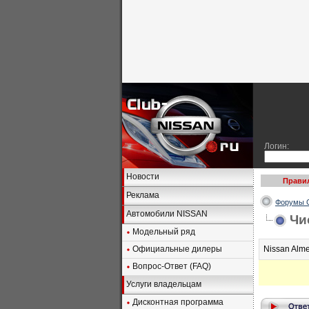
Логин:
Новости
Прави
Реклама
Форумы C
Автомобили NISSAN
Чи
Модельный ряд
Официальные дилеры
Nissan Alme
Вопрос-Ответ (FAQ)
Услуги владельцам
Дисконтная программа