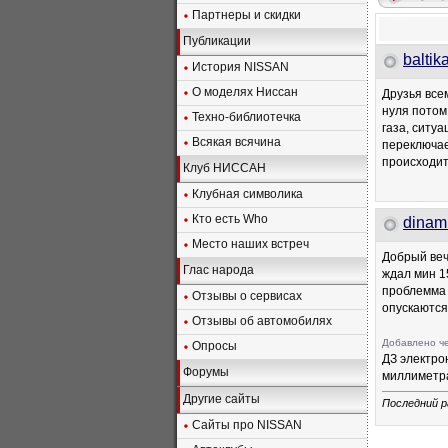
Партнеры и скидки
Публикации
baltik
История NISSAN
О моделях Ниссан
Друзья все
нуля потом
Техно-библиотечка
газа, ситу
Всякая всячина
переключае
происходит
Клуб НИССАН
Клубная символика
Кто есть Who
dinam
Место наших встреч
Добрый веч
Глас народа
ждал мин 1
проблемма 
Отзывы о сервисах
опускаются
Отзывы об автомобилях
Добавлено че
Опросы
ДЗ электро
Форумы
миллиметра
Другие сайты
Последний р
Сайты про NISSAN