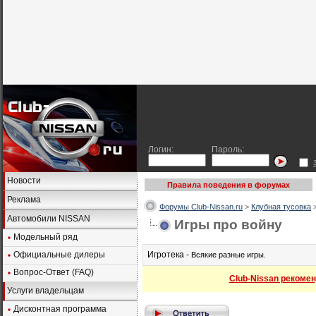
Логин:
Пароль:
Новости
Правила поведения в форумах
Реклама
Форумы Club-Nissan.ru
>
Клубная тусовка
Автомобили NISSAN
Игры про войну
Модельный ряд
Официальные дилеры
Игротека -
Всякие разные игры.
Вопрос-Ответ (FAQ)
Club-Nissan рекомен
Услуги владельцам
Дисконтная программа