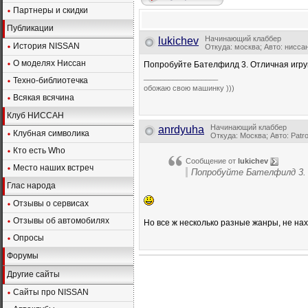
Партнеры и скидки
Публикации
Начинающий клаббер
lukichev
История NISSAN
Откуда: москва; Авто: нисса
О моделях Ниссан
Попробуйте Бателфилд 3. Отличная игру
__________________
Техно-библиотечка
обожаю свою машинку )))
Всякая всячина
Клуб НИССАН
Начинающий клаббер
anrdyuha
Клубная символика
Откуда: Москва; Авто: Patro
Кто есть Who
Сообщение от
lukichev
Место наших встреч
Попробуйте Бателфилд 3.
Глас народа
Отзывы о сервисах
Отзывы об автомобилях
Но все ж несколько разные жанры, не нах
Опросы
Форумы
Другие сайты
Сайты про NISSAN