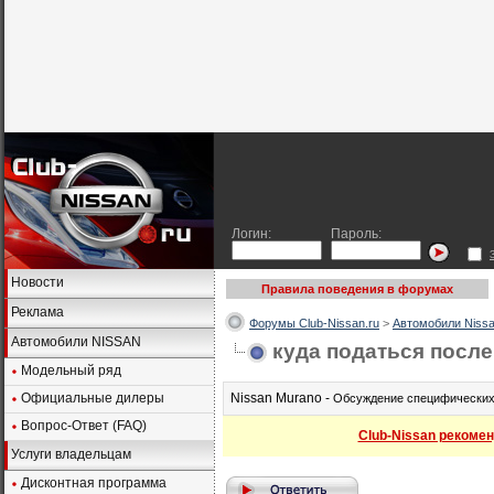
Логин:
Пароль:
Новости
Правила поведения в форумах
Реклама
Форумы Club-Nissan.ru
>
Автомобили Nissa
Автомобили NISSAN
куда податься посл
Модельный ряд
Официальные дилеры
Nissan Murano -
Обсуждение специфических 
Вопрос-Ответ (FAQ)
Club-Nissan рекомен
Услуги владельцам
Дисконтная программа