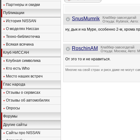
Партнеры и скидки
Публикации
Клаббер-завсегдатай
SnusMumrik
История NISSAN
Откуда: Rybinsk; Авто:
О моделях Ниссан
ну, дык и на Муре, особенно 2-м, хрома 
Техно-библиотечка
Всякая всячина
Клаббер-завсегдатай
RoschinAM
Откуда: Москва; Авто: 
Клуб НИССАН
От это то и не нравиться.
Клубная символика
__________________
Кто есть Who
Многие на свой страх и риск даже не могут с
Место наших встреч
Глас народа
Отзывы о сервисах
Отзывы об автомобилях
Опросы
Форумы
Другие сайты
Сайты про NISSAN